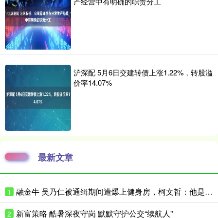
产经营中有明确的职责分工
沪深配 5月6日交建转债上涨1.22%，转股溢
价率14.07%
最新文章
融金牛 吴乃仁被通缉期间遭爆上健身房，柯文哲：他是赖清德干爹，我怎跟他比
1
新富策略 酷暑深夜守岗 默默守护公交“续航人”
2