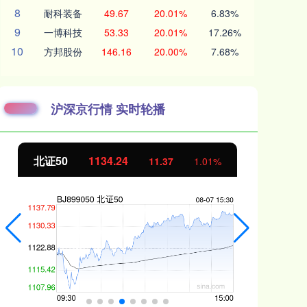
8
耐科装备
49.67
20.01%
6.83%
9
一博科技
53.33
20.01%
17.26%
10
方邦股份
146.16
20.00%
7.68%
沪深京行情 实时轮播
北证50
1134.24
创
11.37
1.01%