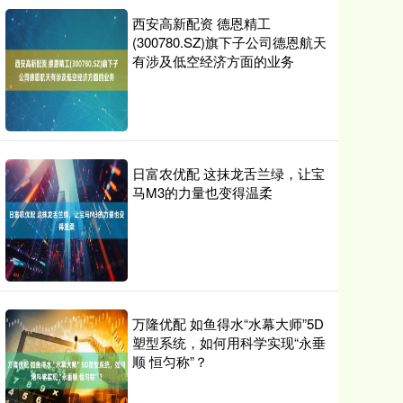
西安高新配资 德恩精工
(300780.SZ)旗下子公司德恩航天
有涉及低空经济方面的业务
日富农优配 这抹龙舌兰绿，让宝
马M3的力量也变得温柔
万隆优配 如鱼得水“水幕大师”5D
塑型系统，如何用科学实现“永垂
顺 恒匀称”？