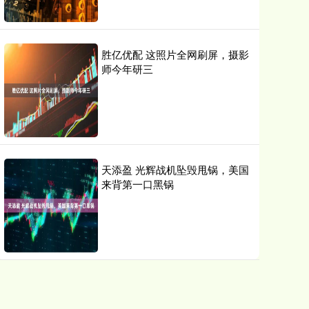
胜亿优配 这照片全网刷屏，摄影
师今年研三
天添盈 光辉战机坠毁甩锅，美国
来背第一口黑锅