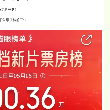
0间敢死队》
预售票房榜前三位