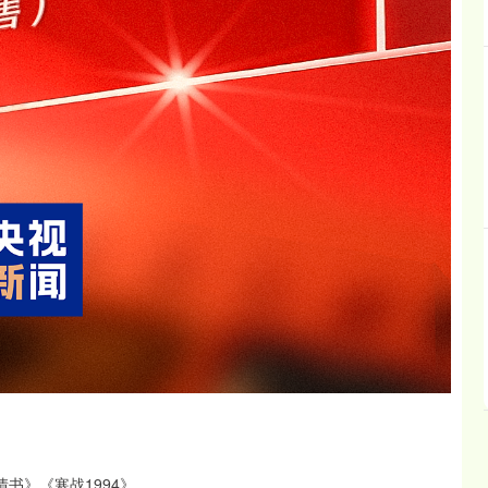
书》《寒战1994》