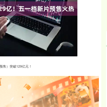
沪深300
4694.44
.42%
43.13
0.93%
预售）突破129亿元！