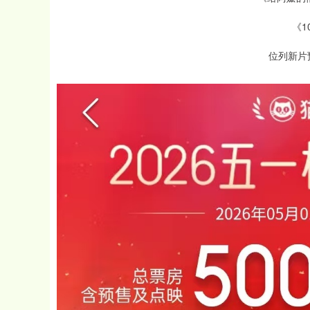
《1
位列新片