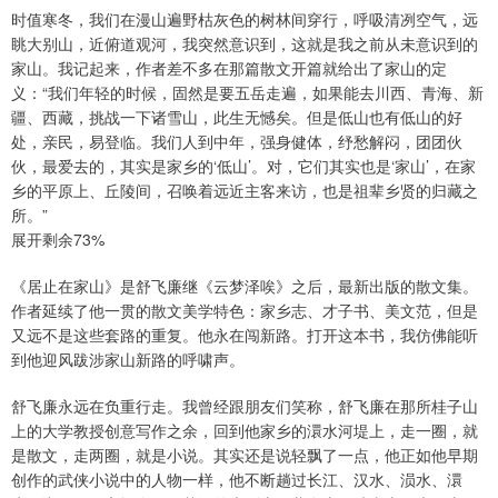
时值寒冬，我们在漫山遍野枯灰色的树林间穿行，呼吸清冽空气，远
眺大别山，近俯道观河，我突然意识到，这就是我之前从未意识到的
家山。我记起来，作者差不多在那篇散文开篇就给出了家山的定
义：“我们年轻的时候，固然是要五岳走遍，如果能去川西、青海、新
疆、西藏，挑战一下诸雪山，此生无憾矣。但是低山也有低山的好
处，亲民，易登临。我们人到中年，强身健体，纾愁解闷，团团伙
伙，最爱去的，其实是家乡的‘低山’。对，它们其实也是‘家山’，在家
乡的平原上、丘陵间，召唤着远近主客来访，也是祖辈乡贤的归藏之
所。”
展开剩余73%
《居止在家山》是舒飞廉继《云梦泽唉》之后，最新出版的散文集。
作者延续了他一贯的散文美学特色：家乡志、才子书、美文范，但是
又远不是这些套路的重复。他永在闯新路。打开这本书，我仿佛能听
到他迎风跋涉家山新路的呼啸声。
舒飞廉永远在负重行走。我曾经跟朋友们笑称，舒飞廉在那所桂子山
上的大学教授创意写作之余，回到他家乡的澴水河堤上，走一圈，就
是散文，走两圈，就是小说。其实还是说轻飘了一点，他正如他早期
创作的武侠小说中的人物一样，他不断趟过长江、汉水、涢水、澴