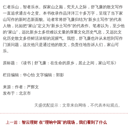
仁者乐山，智者乐水。探家山之巅，究天人之际，舒飞廉的散文写作
一直追求通古今之变。本书收录作品洋洋三十多万字，呈现了当下家
山写作的新时态新面貌。论者常将舒飞廉归结为“新乡土写作”的代表
人物，比如把“家山”定义为“新乡土写作”的代表作。笔者以为，至少他
的“家山”，远比新乡土多些难以丈量的厚重文化历史气息，又远比文
化历史散文多些鲜活浓郁的泥腥气。我想，舒飞廉也许从未想到写作
门派问题，这次他只是通过他的散文，负责任地告诉人们，家山可
乐。
原标题：《读书 | 舒飞廉：在生命的原乡，居止之间，家山可乐》
栏目编辑：华心怡 文字编辑：郭影
来源：作者：严辉文
发布于：北京市
天盛优配提示：文章来自网络，不代表本站观点。
上一篇：
智云理财 在“理响中国”的现场，我们看到了什么