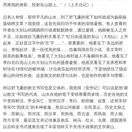
亮将我的身影，投射在山路上。”（《上天台记》）
总有人奇怪，那些平凡的山水，到了舒飞廉的笔下如何就成为扬葩振
藻锦绣文章？我觉得，这首先得归功于作者的深情凝视。有人曾看到
作者在大别山间踽踽而行或者默默静坐，通过凝视，他能够见人之所
不见，比如他在飞廉的村庄看见了“红日由遥遥的东山（大别山）上升
起来，正好是汉字中的‘旦’字……”，更重要的，他看见了“东边的群
山，脊线起伏，是一段优美的弧……也像我现在写小说、弄文章时，
鼓弄的叙事线条”。他看见了大别山有时趁人不备瞬间长高，他看见了
李白在白兆山上向大别山方向的盛唐凝视，他甚至看见了吴承恩和李
时珍在16世纪的蕲州城，讨论南瓜如何经世济用，于是他抓住了隐在
家山的诗性价值。这是散文的机理与法则，也是创作的艰辛与荣耀。
所以舒飞廉的散文书写也是立体的，我觉得《安州记》可以说是他“家
山散文”书写的代表。山水在他的笔下变得厚重而多情，历史在他的文
中变得鲜活。帝业兴亡，安州沉浮，李白、欧阳修、赵复，还有宋祁
等宋代“四状元”的丰神俊逸，然后山河焕新，生民居止。历史文脉之
外，而家山、而河流、而沿革、而舆地、而古迹、而风俗、而人物、
而方言等，最后其文本记传兼及南瓜、秧马、灶火、仓廪、团圆酒等
以百科全书式视角呈现了丰富琐碎又不失伟大雄厚的文学家山。