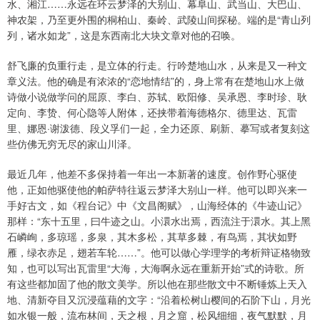
水、湘江……永远在环云梦泽的大别山、幕阜山、武当山、大巴山、
神农架，乃至更外围的桐柏山、秦岭、武陵山间探秘。端的是“青山列
列，诸水如龙”，这是东西南北大块文章对他的召唤。
舒飞廉的负重行走，是立体的行走。行吟楚地山水，从来是又一种文
章义法。他的确是有浓浓的“恋地情结”的，身上常有在楚地山水上做
诗做小说做学问的屈原、李白、苏轼、欧阳修、吴承恩、李时珍、耿
定向、李贽、何心隐等人附体，还挟带着海德格尔、德里达、瓦雷
里、娜恩·谢泼德、段义孚们一起，全力还原、刷新、摹写或者复刻这
些仿佛无穷无尽的家山川泽。
最近几年，他差不多保持着一年出一本新著的速度。创作野心驱使
他，正如他驱使他的帕萨特往返云梦泽大别山一样。他可以即兴来一
手好古文，如《程台记》中《文昌阁赋》，山海经体的《牛迹山记》
那样：“东十五里，曰牛迹之山。小澴水出焉，西流注于澴水。其上黑
石嶙峋，多琼瑶，多泉，其木多松，其草多棘，有鸟焉，其状如野
雁，绿衣赤足，翅若车轮……”。他可以做心学理学的考析辩证格物致
知，也可以写出瓦雷里“大海，大海啊永远在重新开始”式的诗歌。所
有这些都加固了他的散文美学。所以他在那些散文中不断锤炼上天入
地、清新夺目又沉浸蕴藉的文字：“沿着松树山樱间的石阶下山，月光
如水银一般，流布林间，天之根，月之窟，松风细细，夜气默默，月