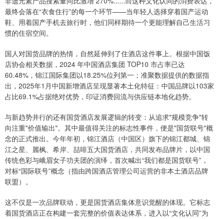
非遗元素产品搜索量同比激增 270%......而这种文化认同的消费表达，
最终会落在“衣食住行”的每一个环节——当年轻人选择穿着国产运动
鞋、用着国产手机去旅行时，他们同样期待一个更能理解自己生活习
惯的住宿空间。
国人对国货品牌的热情，自然延伸到了住酒店这件事上。根据中国饭
店协会相关数据，2024 年中国酒店集团 TOP10 市占率已达
60.48%，锦江国际集团以18.25%位列第一；准聚数据提供的数据指
出，2025年1月中国新增酒店呈现显著本土化特征：中国品牌以103家
占比69.1%占据绝对优势，印证消费回流与供应链本地化趋势。
与新趋势并行的还有国货酒店发展逻辑的转变：从追求"规模竞争"转
向注重"价值输出"。其中最值得关注的标志性事件，便是"国货联号"概
念的正式推出。今年年初，锦江酒店（中国区）旗下的锦江都城、锦
江之星、麗枫、希岸、喆啡五大国货酒店，共同发布品牌片，以中国
传统色彩与峨眉女子功夫团的演绎，首次喊出“我们都是国货联号”，
对标“国际联号”概念（指由跨国酒店管理公司运营的非本土酒店品牌
联盟）。
这不仅是一次品牌联动，更是国货酒店集体意识觉醒的体现。它标志
着国货酒店正在构建一套完整的价值表达体系，进入以“文化认同”为