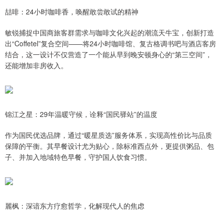
喆啡：24小时咖啡香，唤醒敢尝敢试的精神
敏锐捕捉中国商旅客群需求与咖啡文化兴起的潮流天牛宝，创新打造
出“Coffetel”复合空间——将24小时咖啡馆、复古格调书吧与酒店客房
结合，这一设计不仅营造了一个能从早到晚安顿身心的“第三空间”，
还能增加非房收入。
锦江之星：29年温暖守候，诠释“国民驿站”的温度
作为国民优选品牌，通过“暖星质选”服务体系，实现高性价比与品质
保障的平衡。其早餐设计尤为贴心，除标准西点外，更提供粥品、包
子、并加入地域特色早餐，守护国人饮食习惯。
麗枫：深谙东方疗愈哲学，化解现代人的焦虑