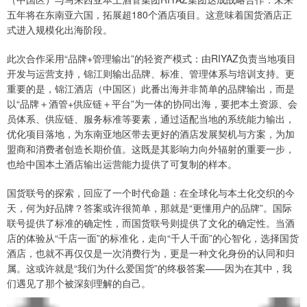
五年将在东南亚六国，拓展超180个酒店项目。这意味着国货酒店正
式进入规模化出海阶段。
此次合作采用“品牌+管理输出”的轻资产模式：由RIYAZ负责当地项目
开发与运营支持，锦江则输出品牌、标准、管理体系与培训支持。更
重要的是，锦江酒店（中国区）此番出海并非简单的品牌输出，而是
以“品牌＋酒管+供应链＋平台”为一体的协同出海，要把本土资源、会
员体系、供应链、服务标准等要素，通过适配当地的系统能力输出，
优化项目落地，为东南亚地区带去更好的酒店发展契机与方案，为加
盟商和消费者创造长期价值。这既是其影响力向外辐射的重要一步，
也给中国本土酒店输出运营能力提供了可复制的样本。
国货联号的探索，回应了一个时代命题：在全球化与本土化交织的今
天，何为好品牌？答案或许很简单，那就是“更懂用户的品牌”。国际
联号提供了标准的确定性，而国货联号则提供了文化的确定性。当酒
店的体验从“千店一面”的标准化，走向“千人千面”的心智化，选择国货
酒店，也就不再仅仅是一次消费行为，更是一种文化身份的认同和归
属。这或许就是“我们为什么爱国货”的终极答案——因为在其中，我
们遇见了那个被深刻理解的自己。