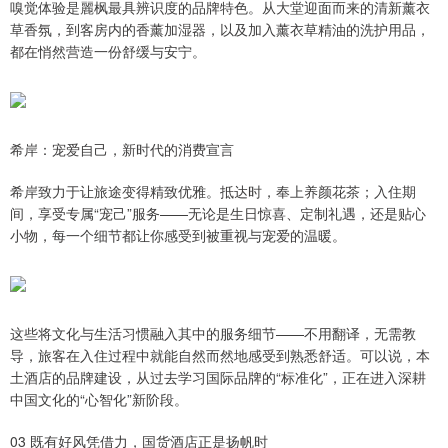
嗅觉体验是麗枫最具辨识度的品牌特色。从大堂迎面而来的清新薰衣
草香氛，到客房内的香薰加湿器，以及加入薰衣草精油的洗护用品，
都在悄然营造一份舒缓与安宁。
希岸：宠爱自己，新时代的消费宣言
希岸致力于让旅途变得精致优雅。抵达时，奉上养颜花茶；入住期
间，享受专属“宠己”服务——无论是生日惊喜、定制礼遇，还是贴心
小物，每一个细节都让你感受到被重视与宠爱的温暖。
这些将文化与生活习惯融入其中的服务细节——不用翻译，无需教
导，旅客在入住过程中就能自然而然地感受到熟悉舒适。可以说，本
土酒店的品牌建设，从过去学习国际品牌的“标准化”，正在进入深耕
中国文化的“心智化”新阶段。
03 既有好风凭借力，国货酒店正是扬帆时