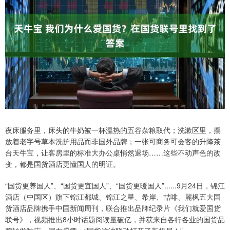
夜床服务里，床头的牛奶被一杯温热的五谷杂粮取代；洗漱区里，摆
放着老字号草本洗护用品而非国外品牌；一张可商务可会客的升降茶
台天牛宝，让客房里的标准大办公桌悄然退场……这些不动声色的改
变，都是国货酒店更懂国人的明证。
“国货更养国人”、“国货更宜国人”、“国货更暖国人”......9月24日，锦江
酒店（中国区）旗下锦江都城、锦江之星、希岸、喆啡、麗枫五大国
货酒店品牌携手中国新闻周刊，联合推出品牌纪录片《我们就爱国货
联号》，视频推出8小时话题阅读量破亿，并获来自各行各业的国货品