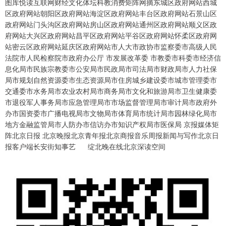
图库悦读互联网财经文化体坛科教消费矩阵网摘东城区政府网站西城
区政府网站朝阳区政府网站海淀区政府网站丰台区政府网站石景山区
政府网站门头沟区政府网站房山区政府网站通州区政府网站顺义区政
府网站大兴区政府网站昌平区政府网站平谷区政府网站怀柔区政府网
站密云区政府网站延庆区政府网站市人大市政协市监察委市高级人民
法院市人民检察院市政府办公厅 市发展改革委 市教委市科委市经济信
息化局市民族宗教委市公安局市民政局市司法局市财政局市人力社保
局市规划自然资源委市生态资源局市住房城乡建设委市城市管理委市
交通委市水务局市农业农村局市商务局市文化和旅游局市卫生健康委
市退役军人事务局市应急管理局市市场监督管理局市审计局市政府外
办市国资委市广播电视局市文物局市体育局市统计局市园林绿化局市
地方金融监管局市人防办市信访办市知识产权局市医保局 京报媒体矩
阵北京日报 北京晚报北京青年报北京商报音乐周报新闻与写作北京日
报客户端长安街知事艺 绽北晚在线北京深读空间