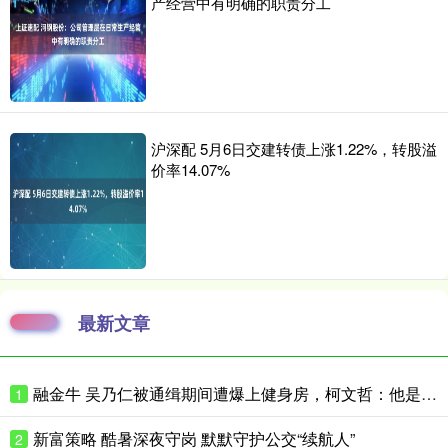
产经营中有明确的职责分工
沪深配 5月6日交建转债上涨1.22%，转股溢
价率14.07%
最新文章
融金牛 吴乃仁被通缉期间遭爆上健身房，柯文哲：他是赖清德干爹，我怎跟他比
1
新富策略 酷暑深夜守岗 默默守护公交“续航人”
2