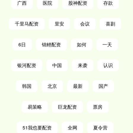
广西
医院
股神配资
存款
千里马配资
里安
会议
喜剧
6日
锦鲤配资
如何
一天
银河配资
中国
来袭
认识
韩国
北京
最新
国产
易策略
巨龙配资
票房
51我也要配资
全网
夏令营