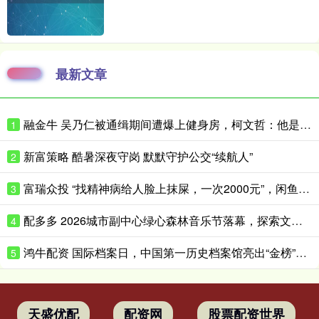
最新文章
融金牛 吴乃仁被通缉期间遭爆上健身房，柯文哲：他是赖清德干爹，我怎跟他比
1
新富策略 酷暑深夜守岗 默默守护公交“续航人”
2
富瑞众投 “找精神病给人脸上抹屎，一次2000元”，闲鱼平台现明码标价交易链接“只要你钱到位，就有人给你办”，平台回应：建议举报
3
配多多 2026城市副中心绿心森林音乐节落幕，探索文化赋能城市发展新路径
4
鸿牛配资 国际档案日，中国第一历史档案馆亮出“金榜”印章送祝福
5
天盛优配
配资网
股票配资世界