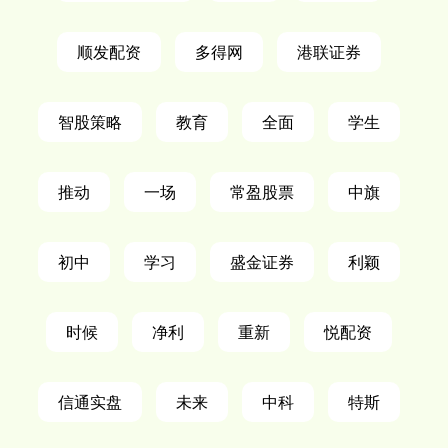
顺发配资
多得网
港联证券
智股策略
教育
全面
学生
推动
一场
常盈股票
中旗
初中
学习
盛金证券
利颖
时候
净利
重新
悦配资
信通实盘
未来
中科
特斯