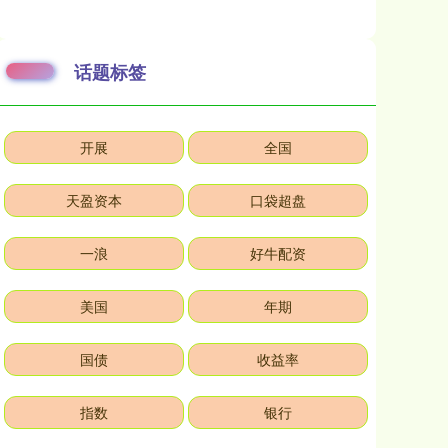
话题标签
开展
全国
天盈资本
口袋超盘
一浪
好牛配资
美国
年期
国债
收益率
指数
银行