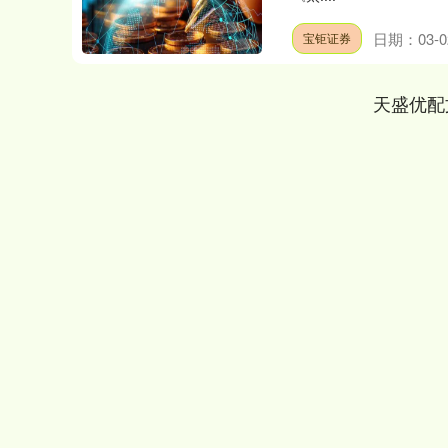
日期：03-0
宝钜证券
天盛优配
深证成指
14311.01
.68
1.02%
200.89
1