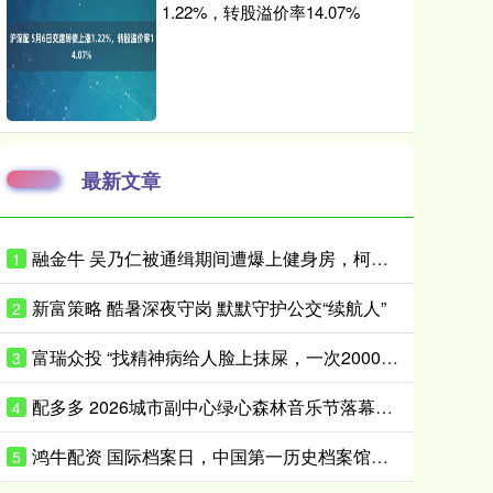
1.22%，转股溢价率14.07%
最新文章
融金牛 吴乃仁被通缉期间遭爆上健身房，柯文哲：他是赖清德干爹，我怎跟他比
1
新富策略 酷暑深夜守岗 默默守护公交“续航人”
2
富瑞众投 “找精神病给人脸上抹屎，一次2000元”，闲鱼平台现明码标价交易链接“只要你钱到位，就有人给你办”，平台回应：建议举报
3
配多多 2026城市副中心绿心森林音乐节落幕，探索文化赋能城市发展新路径
4
鸿牛配资 国际档案日，中国第一历史档案馆亮出“金榜”印章送祝福
5