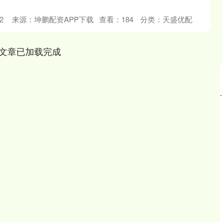
2
来源：坤鹏配资APP下载
查看：
184
分类：
天盛优配
文章已加载完成
沪深300
4694.44
.42%
43.13
0.93%