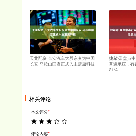
天龙配资 长安汽车大股东变为中国
捷希源 盘点
长安 马鞍山国资正式入主蓝黛科技
普遍承压，有
21%
相关评论
本文评分
*
评论内容
*