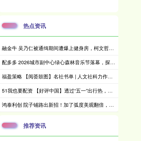
热点资讯
融金牛 吴乃仁被通缉期间遭爆上健身房，柯文哲：他是赖清德干爹，我怎跟他比
配多多 2026城市副中心绿心森林音乐节落幕，探索文化赋能城市发展新路径
福盈策略 【阅荟鼓图】名社书单 | 人文社科力作联合呈现
51我也要配资 【好评中国】透过“五一”出行热，看见“流动中国”的活力与韧性
鸿泰利创 院子铺路出新招！加了弧度美观翻倍，有层次超适合 “布景”！_瓦片_地面_装修
推荐资讯