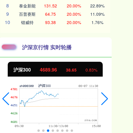
8
泰金新能
131.52
20.00%
22.89%
9
百普赛斯
64.75
20.00%
11.09%
10
锴威特
93.38
20.00%
1.76%
沪深京行情 实时轮播
北证50
1129.72
创
6.84
0.61%