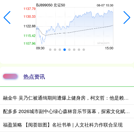
热点资讯
融金牛 吴乃仁被通缉期间遭爆上健身房，柯文哲：他是赖清德干爹，我怎跟他比
配多多 2026城市副中心绿心森林音乐节落幕，探索文化赋能城市发展新路径
福盈策略 【阅荟鼓图】名社书单 | 人文社科力作联合呈现