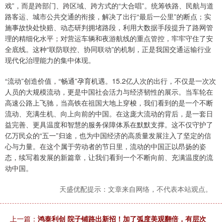
戏”，而是跨部门、跨区域、跨方式的“大合唱”。统筹铁路、民航与道
路客运、城市公共交通的衔接，解决了出行“最后一公里”的断点；实
施事故快处快赔、动态研判拥堵路段，利用大数据手段提升了路网管
理的精细化水平；对营运车辆和夜游航线的重点管控，牢牢守住了安
全底线。这种“联防联控、协同联动”的机制，正是我国交通运输行业
现代化治理能力的集中体现。
“流动”创造价值，“畅通”孕育机遇。15.2亿人次的出行，不仅是一次次
人员的大规模流动，更是中国社会活力与经济韧性的展示。当车轮在
高速公路上飞驰，当高铁在祖国大地上穿梭，我们看到的是一个不断
流动、充满生机、向上向前的中国。在这庞大流动的背后，是一套日
益完善、更具温度和智慧的服务保障体系在默默支撑。这不仅守护了
亿万民众的“五一”归途，也为中国经济的高质量发展注入了坚定的信
心与力量。在这个属于劳动者的节日里，流动的中国正以昂扬的姿
态，续写着发展的新篇章，让我们看到一个不断向前、充满温度的流
动中国。
天盛优配提示：文章来自网络，不代表本站观点。
上一篇：
鸿泰利创 院子铺路出新招！加了弧度美观翻倍，有层次