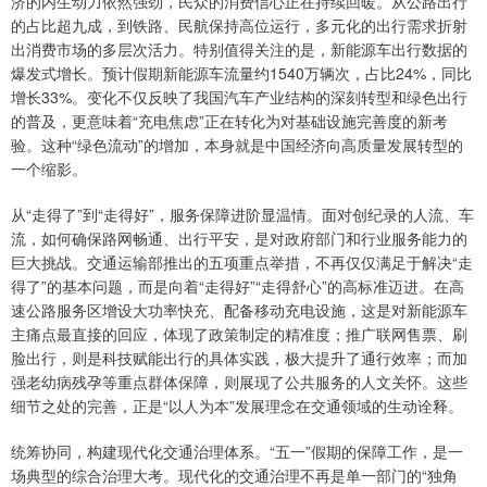
济的内生动力依然强劲，民众的消费信心正在持续回暖。从公路出行
的占比超九成，到铁路、民航保持高位运行，多元化的出行需求折射
出消费市场的多层次活力。特别值得关注的是，新能源车出行数据的
爆发式增长。预计假期新能源车流量约1540万辆次，占比24%，同比
增长33%。变化不仅反映了我国汽车产业结构的深刻转型和绿色出行
的普及，更意味着“充电焦虑”正在转化为对基础设施完善度的新考
验。这种“绿色流动”的增加，本身就是中国经济向高质量发展转型的
一个缩影。
从“走得了”到“走得好”，服务保障进阶显温情。面对创纪录的人流、车
流，如何确保路网畅通、出行平安，是对政府部门和行业服务能力的
巨大挑战。交通运输部推出的五项重点举措，不再仅仅满足于解决“走
得了”的基本问题，而是向着“走得好”“走得舒心”的高标准迈进。在高
速公路服务区增设大功率快充、配备移动充电设施，这是对新能源车
主痛点最直接的回应，体现了政策制定的精准度；推广联网售票、刷
脸出行，则是科技赋能出行的具体实践，极大提升了通行效率；而加
强老幼病残孕等重点群体保障，则展现了公共服务的人文关怀。这些
细节之处的完善，正是“以人为本”发展理念在交通领域的生动诠释。
统筹协同，构建现代化交通治理体系。“五一”假期的保障工作，是一
场典型的综合治理大考。现代化的交通治理不再是单一部门的“独角