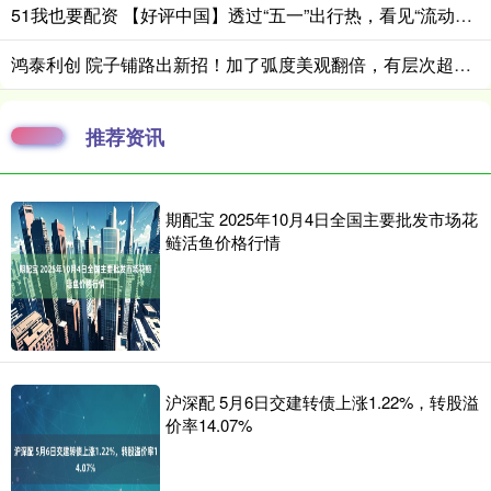
51我也要配资 【好评中国】透过“五一”出行热，看见“流动中国”的活力与韧性
鸿泰利创 院子铺路出新招！加了弧度美观翻倍，有层次超适合 “布景”！_瓦片_地面_装修
推荐资讯
期配宝 2025年10月4日全国主要批发市场花
鲢活鱼价格行情
沪深配 5月6日交建转债上涨1.22%，转股溢
价率14.07%