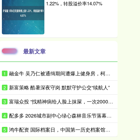
1.22%，转股溢价率14.07%
最新文章
融金牛 吴乃仁被通缉期间遭爆上健身房，柯文哲：他是赖清德干爹，我怎跟他比
1
新富策略 酷暑深夜守岗 默默守护公交“续航人”
2
富瑞众投 “找精神病给人脸上抹屎，一次2000元”，闲鱼平台现明码标价交易链接“只要你钱到位，就有人给你办”，平台回应：建议举报
3
配多多 2026城市副中心绿心森林音乐节落幕，探索文化赋能城市发展新路径
4
鸿牛配资 国际档案日，中国第一历史档案馆亮出“金榜”印章送祝福
5