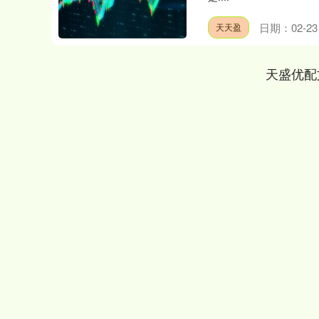
日期：02-23
天天盈
天盛优配
上证指数
3900.35
00
-0.01%
21.92
0.