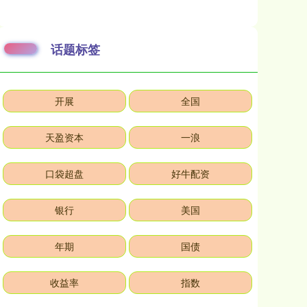
话题标签
开展
全国
天盈资本
一浪
口袋超盘
好牛配资
银行
美国
年期
国债
收益率
指数