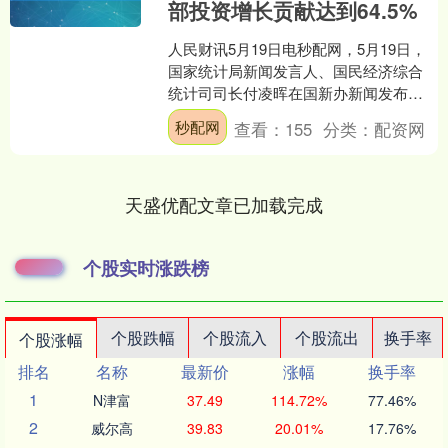
部投资增长贡献达到64.5%
人民财讯5月19日电秒配网，5月19日，
国家统计局新闻发言人、国民经济综合
统计司司长付凌晖在国新办新闻发布会
上表示，今年以来，投资总体保持了总
秒配网
查看：
155
分类：
配资网
体稳定增长。在大规....
天盛优配文章已加载完成
个股实时涨跌榜
个股跌幅
个股流入
个股流出
换手率
个股涨幅
排名
名称
最新价
涨幅
换手率
1
N津富
37.49
114.72%
77.46%
2
威尔高
39.83
20.01%
17.76%