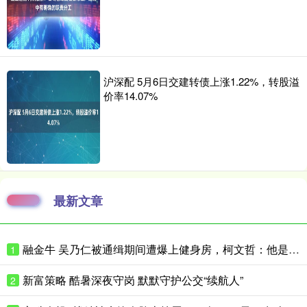
沪深配 5月6日交建转债上涨1.22%，转股溢
价率14.07%
最新文章
融金牛 吴乃仁被通缉期间遭爆上健身房，柯文哲：他是赖清德干爹，我怎跟他比
1
新富策略 酷暑深夜守岗 默默守护公交“续航人”
2