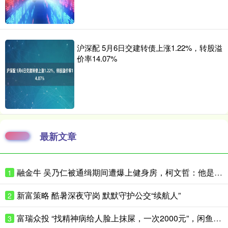
沪深配 5月6日交建转债上涨1.22%，转股溢
价率14.07%
最新文章
融金牛 吴乃仁被通缉期间遭爆上健身房，柯文哲：他是赖清德干爹，我怎跟他比
1
新富策略 酷暑深夜守岗 默默守护公交“续航人”
2
富瑞众投 “找精神病给人脸上抹屎，一次2000元”，闲鱼平台现明码标价交易链接“只要你钱到位，就有人给你办”，平台回应：建议举报
3