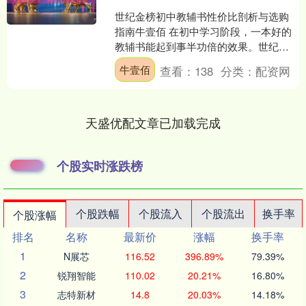
世纪金榜初中教辅书性价比剖析与选购
指南牛壹佰 在初中学习阶段，一本好的
教辅书能起到事半功倍的效果。世纪金
榜作为知名的教育出版品牌，其初中教
牛壹佰
查看：
138
分类：
配资网
辅书备受关注。那么，如....
天盛优配文章已加载完成
个股实时涨跌榜
个股跌幅
个股流入
个股流出
换手率
个股涨幅
排名
名称
最新价
涨幅
换手率
1
N展芯
116.52
396.89%
79.39%
2
锐翔智能
110.02
20.21%
16.80%
3
志特新材
14.8
20.03%
14.18%