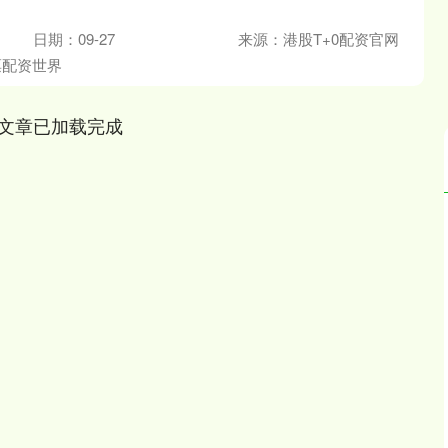
日期：09-27
来源：港股T+0配资官网
票配资世界
文章已加载完成
沪深300
4694.44
.42%
43.13
0.93%