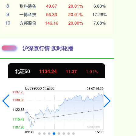
8
耐科装备
49.67
20.01%
6.83%
9
一博科技
53.33
20.01%
17.26%
10
方邦股份
146.16
20.00%
7.68%
沪深京行情 实时轮播
北证50
1134.24
创
11.37
1.01%