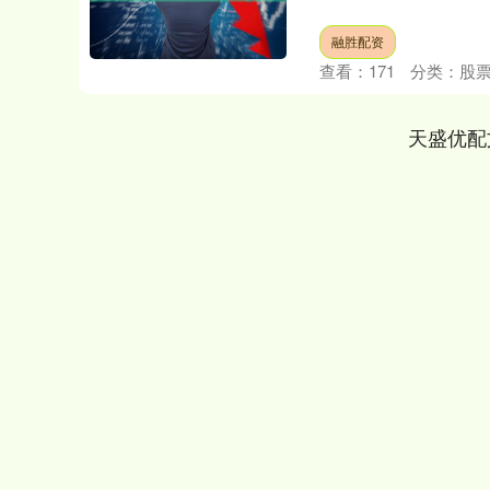
融胜配资
查看：
171
分类：
股
天盛优配
深证成指
14311.01
.68
1.02%
200.89
1