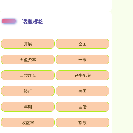
话题标签
开展
全国
天盈资本
一浪
口袋超盘
好牛配资
银行
美国
年期
国债
收益率
指数