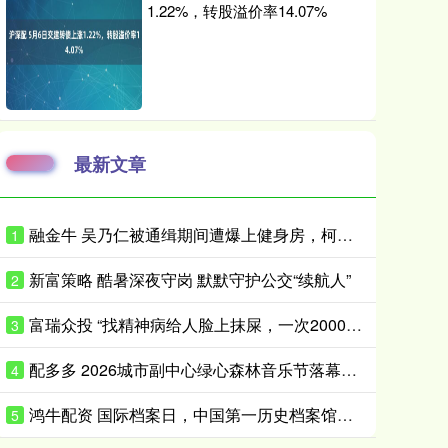
1.22%，转股溢价率14.07%
最新文章
融金牛 吴乃仁被通缉期间遭爆上健身房，柯文哲：他是赖清德干爹，我怎跟他比
1
新富策略 酷暑深夜守岗 默默守护公交“续航人”
2
富瑞众投 “找精神病给人脸上抹屎，一次2000元”，闲鱼平台现明码标价交易链接“只要你钱到位，就有人给你办”，平台回应：建议举报
3
配多多 2026城市副中心绿心森林音乐节落幕，探索文化赋能城市发展新路径
4
鸿牛配资 国际档案日，中国第一历史档案馆亮出“金榜”印章送祝福
5