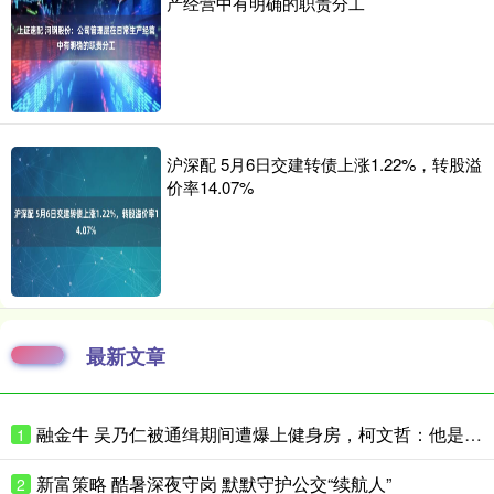
产经营中有明确的职责分工
沪深配 5月6日交建转债上涨1.22%，转股溢
价率14.07%
最新文章
融金牛 吴乃仁被通缉期间遭爆上健身房，柯文哲：他是赖清德干爹，我怎跟他比
1
新富策略 酷暑深夜守岗 默默守护公交“续航人”
2