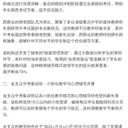
和难点进行深度讲解；最后的模拟冲刺阶段通过全真模拟考试，帮助
学生熟悉考试节奏，提升应试能力。
西斯达的师资团队尤为突出，聚集了多位省级重点中学的退休教师和
长期研究中考试题的专业教研员。这些教师不仅教学经验丰富，更对
中考命题趋势有着精准把握。据家长反馈，西斯达的教师特别擅长因
材施教，能够针对不同水平的学生制定个性化辅导方案。
该机构还开发了独有的"错题管理系统"，通过大数据分析学生的薄弱
环节，有针对性地布置练习。每周的"名师答疑会"更是解决了学生积
累的疑难问题，这种精准辅导模式使得学生的提分效果显著。
展开剩余74%
二、金支点中考集训班：小班化教学与心理辅导并重
金支点中考集训班以其小班化教学模式和心理辅导特色受到家长青
睐。该机构坚持15人以内的小班授课，确保每位学生都能得到充分关
注。教师可以实时掌握每个学生的学习状态，及时调整教学节奏和方
法。
金支点的教学特色在于"知识+方法+心态"的全方位培养。除了常规课