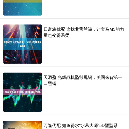
日富农优配 这抹龙舌兰绿，让宝马M3的力
量也变得温柔
天添盈 光辉战机坠毁甩锅，美国来背第一
口黑锅
万隆优配 如鱼得水“水幕大师”5D塑型系