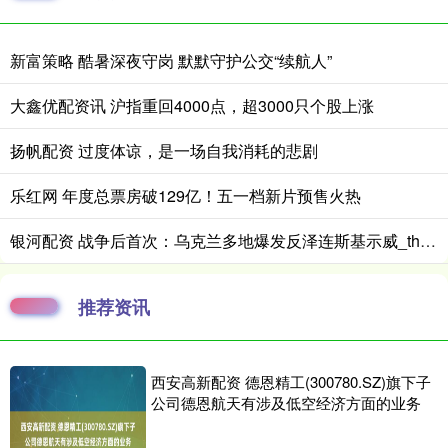
新富策略 酷暑深夜守岗 默默守护公交“续航人”
大鑫优配资讯 沪指重回4000点，超3000只个股上涨
扬帆配资 过度体谅，是一场自我消耗的悲剧
乐红网 年度总票房破129亿！五一档新片预售火热
银河配资 战争后首次：乌克兰多地爆发反泽连斯基示威_the_This_cities
推荐资讯
西安高新配资 德恩精工(300780.SZ)旗下子
公司德恩航天有涉及低空经济方面的业务